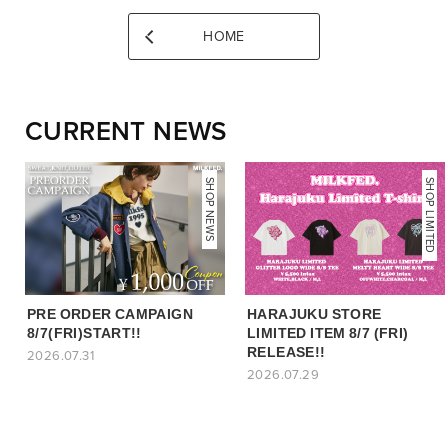
HOME
CURRENT NEWS
NEWS
SHOP NEWS
SHOP LIMITED
PRE ORDER CAMPAIGN
HARAJUKU STORE
8/7(FRI)START!!
LIMITED ITEM 8/7 (FRI)
RELEASE!!
2026.07.31
2026.07.29