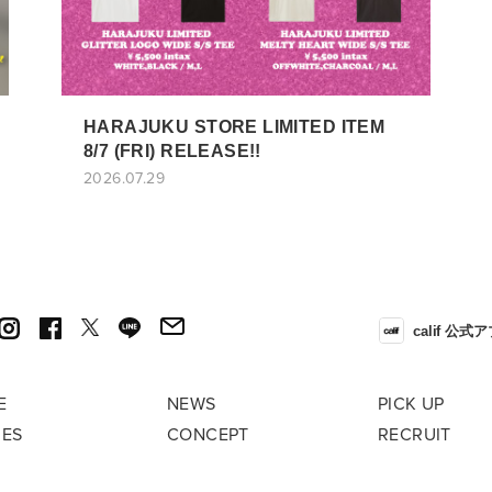
HARAJUKU STORE LIMITED ITEM
8/7 (FRI) RELEASE!!
2026.07.29
calif 公式
E
NEWS
PICK UP
RES
CONCEPT
RECRUIT