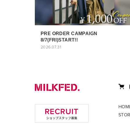
PRE ORDER CAMPAIGN
8/7(FRI)START!!
2026.07.31
HOM
STO