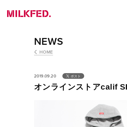
NEWS
PICK UP
LOOKBOOK
NEWS
HOME
2019.09.20
オンラインストアcalif SP