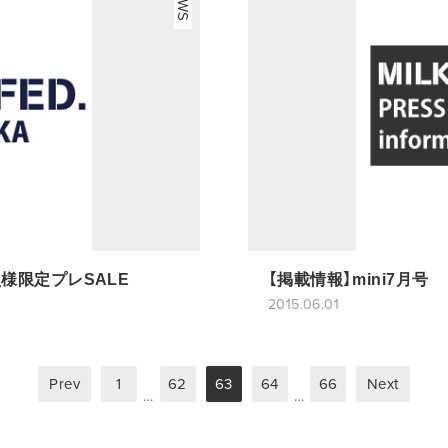
会員様限定プレSALE
【掲載情報】mini7月号
2015.06.01
Prev
1
62
63
64
66
Next
…
…