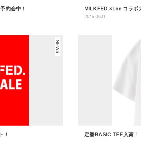
行予約会中！
MILKFED.×Lee コラ
2015.06.11
NEWS
ート！
定番BASIC TEE入荷！